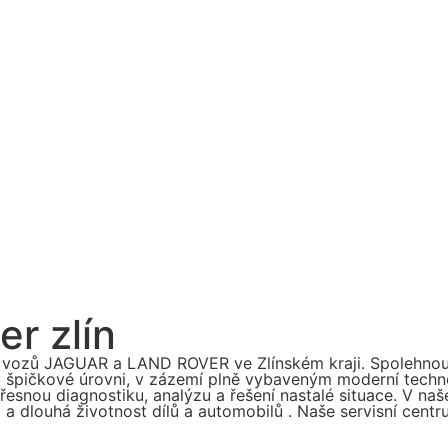
er zlín
s vozů JAGUAR a LAND ROVER ve Zlínském kraji. Spolehnou
na špičkové úrovni, v zázemí plně vybaveným moderní tech
esnou diagnostiku, analýzu a řešení nastalé situace. V n
ta a dlouhá životnost dílů a automobilů . Naše servisní cent