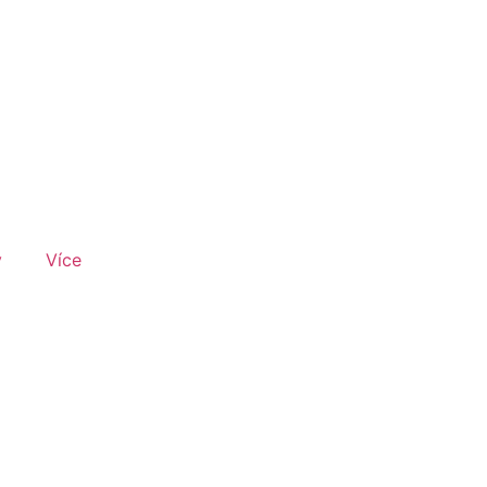
y
Více