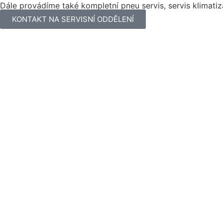
Dále provádíme také kompletní pneu servis, servis klimatiza
KONTAKT NA SERVISNÍ ODDĚLENÍ