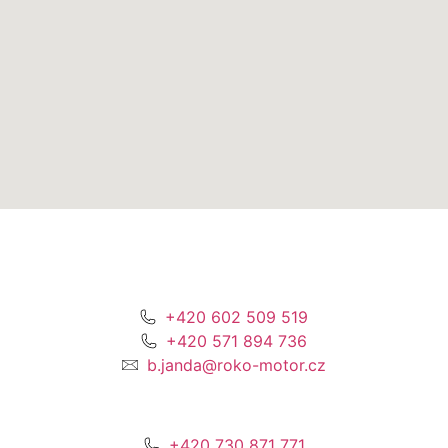
+420 602 509 519
+420 571 894 736
b.janda@roko-motor.cz
+420 730 871 771