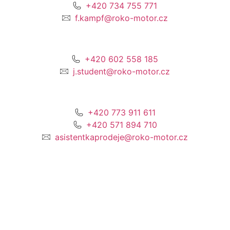
+420 734 755 771
f.kampf@roko-motor.cz
+420 602 558 185
j.student@roko-motor.cz
+420 773 911 611
+420 571 894 710
asistentkaprodeje@roko-motor.cz