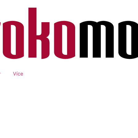
y
Více