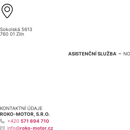
Sokolská 5613
760 01 Zlín
ASISTENČNÍ SLUŽBA –
NO
KONTAKTNÍ ÚDAJE
ROKO-MOTOR, S.R.O.
+420
571 894 710
info@
roko-motor.cz